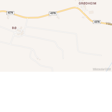
Wikimedia
/
OSM