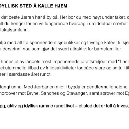
IDYLLISK STED Å KALLE HJEM
et beste Jæren har å by på. Her bor du med høyt under taket, o
lt du trenger for en velfungerende hverdag i umiddelbar nærhet. 
 lokalsamfunn.
ljø med alt fra spennende nisjebutikker og trivelige kaféer til 
lderstrinn, noe som gjør det svært attraktivt for barnefamilier.
 finnes et av landets mest imponerende idrettsmiljøer med "Loen
 et utømmelig tilbud av fritidsaktiviteter for både store og små. I ti
er i særklasse året rundt.
ri langt unna. Med Jærbanen midt i bygda er pendlermulighetene re
nordover mot Bryne, Sandnes og Stavanger, samt sørover mot E
 aktiv og idyllisk ramme rundt livet – et sted det er lett å trives,