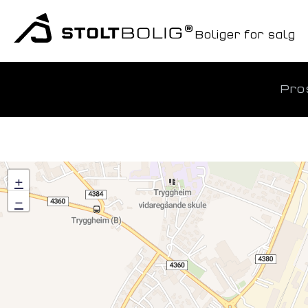
Boliger for salg
Pros
+
−