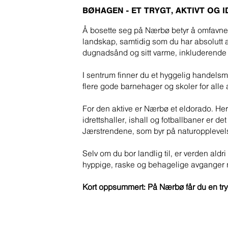
BØHAGEN - ET TRYGT, AKTIVT OG 
Å bosette seg på Nærbø betyr å omfavne d
landskap, samtidig som du har absolutt a
dugnadsånd og sitt varme, inkluderende
I sentrum finner du et hyggelig handelsmi
flere gode barnehager og skoler for alle a
For den aktive er Nærbø et eldorado. Her
idrettshaller, ishall og fotballbaner er det
Jærstrendene, som byr på naturopplevels
Selv om du bor landlig til, er verden ald
hyppige, raske og behagelige avganger 
Kort oppsummert: På Nærbø får du en trygg,