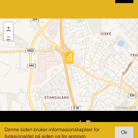
+
−
Wikimedia
/
OSM
Stolt Bolig AS
Denne siden bruker informasjonskaplser for
Folkvordveien 11
funksjonalitet på siden og for anonym
4318 Sandnes