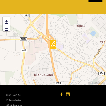
+
−
Wikimedia
/
OSM
Stolt Bolig AS
Folkvordveien 11
4318 Sandnes