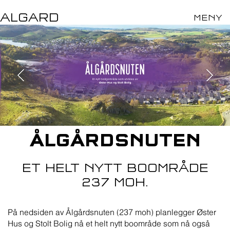
ALGARD
MENY
ÅLGÅRDSNUTEN
ET HELT NYTT BOOMRÅDE
237 MOH.
På nedsiden av Ålgårdsnuten (237 moh) planlegger Øster
Hus og Stolt Bolig nå et helt nytt boområde som nå også