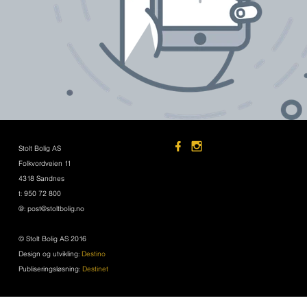
Stolt Bolig AS
Folkvordveien 11
4318 Sandnes
t: 950 72 800
@: post@stoltbolig.no
© Stolt Bolig AS 2016
Design og utvikling:
Destino
Publiseringsløsning:
Destinet