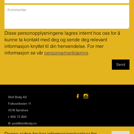
Disse personopplysningene lagres internt hos oss for å 
kunne ta kontakt med deg og sende deg relevant 
informasjon knyttet til din henvendelse. For mer 
informasjon se vår 
personvernerklæring
.
Stolt Bolig AS
Folkvordveien 11
4318 Sandnes
t: 950 72 800
@: post@stoltbolig.no