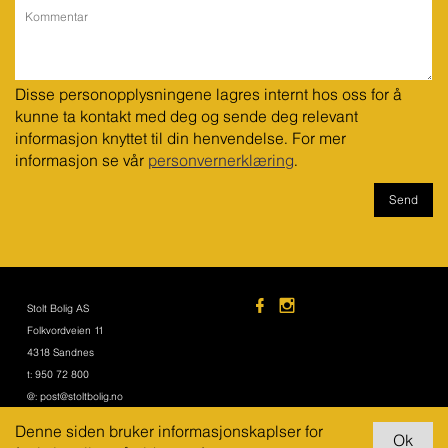
Disse personopplysningene lagres internt hos oss for å 
kunne ta kontakt med deg og sende deg relevant 
informasjon knyttet til din henvendelse. For mer 
informasjon se vår 
personvernerklæring
.
Stolt Bolig AS
Folkvordveien 11
4318 Sandnes
t: 950 72 800
@: post@stoltbolig.no
Denne siden bruker informasjonskaplser for
© Stolt Bolig AS 2016