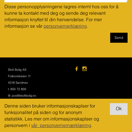
Disse personopplysningene lagres internt hos oss for å 
kunne ta kontakt med deg og sende deg relevant 
informasjon knyttet til din henvendelse. For mer 
informasjon se vår 
personvernerklæring
.
Stolt Bolig AS
Folkvordveien 11
4318 Sandnes
t: 950 72 800
@: post@stoltbolig.no
Denne siden bruker informasjonskaplser for
© Stolt Bolig AS 2016
funksjonalitet på siden og for anonym
Design og utvikling:
Destino
statistikk. Les mer om informasjonskaplser og
Publiseringsløsning:
Destinet
personvern i
vår personvernernærklæring
.