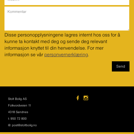
Disse personopplysningene lagres internt hos oss for å 
kunne ta kontakt med deg og sende deg relevant 
informasjon knyttet til din henvendelse. For mer 
informasjon se vår 
personvernerklæring
.
Stolt Bolig AS
Folkvordveien 11
4318 Sandnes
t: 950 72 800
@: post@stoltbolig.no