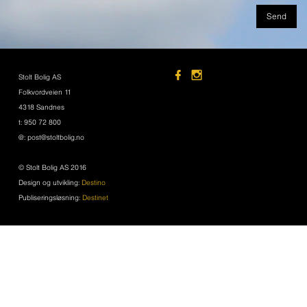
Stolt Bolig AS
Folkvordveien 11
4318 Sandnes
t: 950 72 800
@: post@stoltbolig.no
© Stolt Bolig AS 2016
Design og utvikling:
Destino
Publiseringsløsning:
Destinet