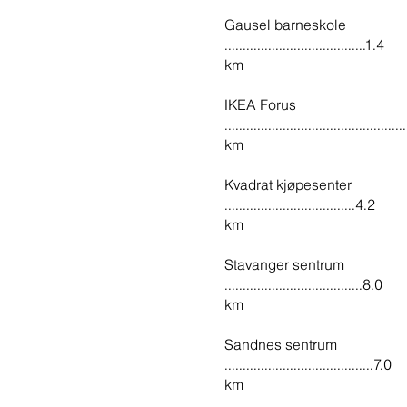
Gausel barneskole
.......................................1.4
km
IKEA Forus
................................................
km
Kvadrat kjøpesenter
....................................4.2
km
Stavanger sentrum
......................................8.0
km
Sandnes sentrum
.........................................7.0
km