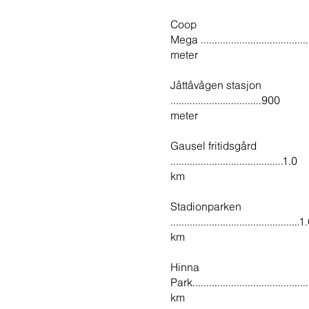
Coop
Mega .....................................
meter
Jåttåvågen stasjon
.................................900
meter
Gausel fritidsgård
.........................................1.0
km
Stadionparken
...............................................1
km
Hinna
Park.........................................
km