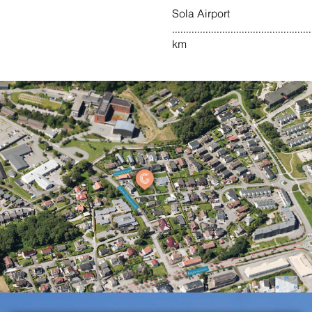
Sola Airport
................................................
km