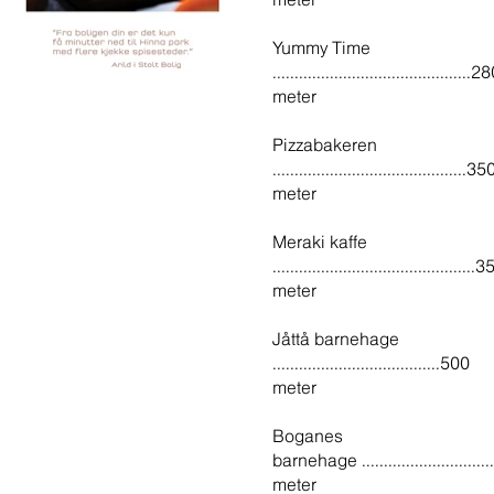
meter
Yummy Time
.............................................2
meter
Pizzabakeren
............................................35
meter
Meraki kaffe
..............................................
meter
Jåttå barnehage
......................................500
meter
Boganes
barnehage ............................
meter