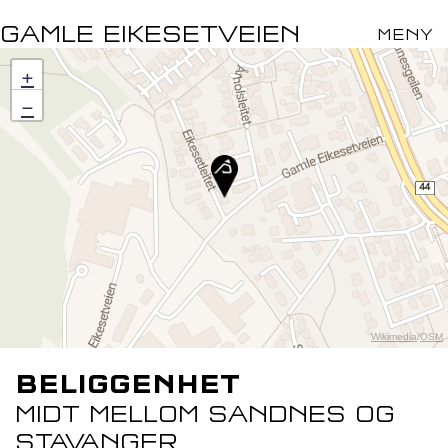
GAMLE EIKESETVEIEN
MENY
+
−
Wikimedia
/
OSM
BELIGGENHET
MIDT MELLOM SANDNES OG
STAVANGER