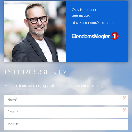
Olav Kristensen
900 86 442
olav.kristensen@em1sr.no
INTERESSERT?
Meld din interesse her, og vi vil kontakte deg så fort som mulig.